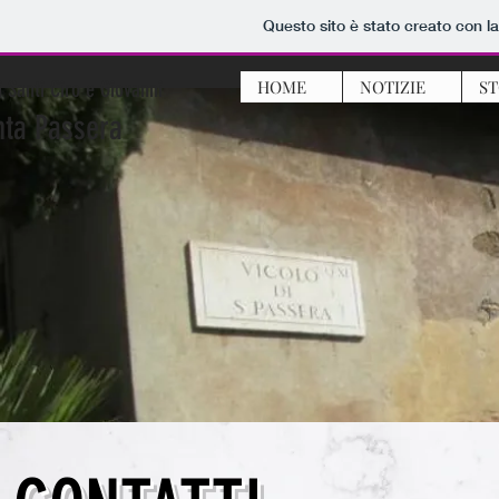
Questo sito è stato creato con l
 Santi Ciro e Giovanni
HOME
NOTIZIE
ST
nta Passera