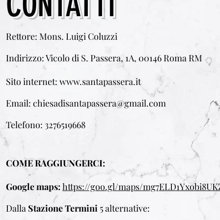
CONTATTI
Rettore: Mons. Luigi Coluzzi
Indirizzo: Vicolo di S. Passera, 1A, 00146 Roma RM
Sito internet:
www.santapassera.it
Email:
chiesadisantapassera@gmail.com
Telefono: 3276519668
COME RAGGIUNGERCI:
Google maps:
https://goo.gl/maps/mg7ELD1Yxobi8UK
Dalla
Stazione Termini
5 alternative
: