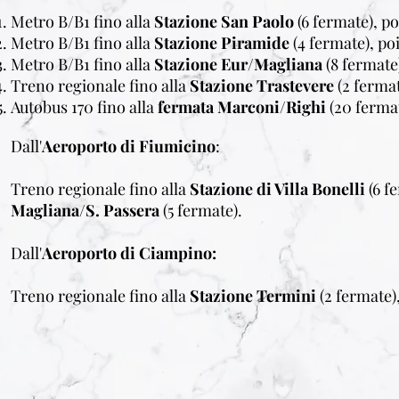
Metro B/B1 fino alla
Stazione San Paolo
(6 fermate), po
Metro B/B1 fino alla
Stazione Piramide
(4 fermate), poi
Metro B/B1 fino alla
Stazione Eur/Magliana
(8 fermate)
Treno regionale fino alla
Stazione Trastevere
(2 fermat
Autobus 170 fino alla
fermata Marconi/Righi
(20 fermat
Dall'
Aeroporto di Fiumicino
:
Treno regionale fino alla
Stazione di Villa Bonelli
(6 f
M
agliana/S. Passera
(5 fermate).
Dall'
Aeroporto di Ciampino:
Treno regionale fino alla
Stazione Termini
(2 fermate),