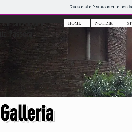
Questo sito è stato creato con l
 Santi Ciro e Giovanni
HOME
NOTIZIE
ST
nta Passera
Galleria